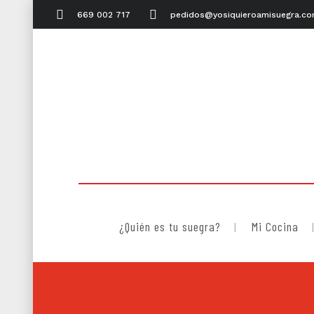
669 002 717
pedidos@yosiquieroamisuegra.c
¿Quién es tu suegra?
Mi Cocina